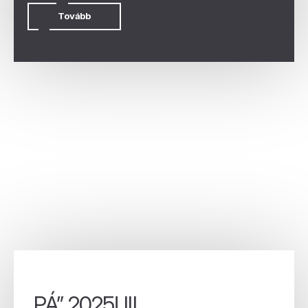
Tovább
„PÁ” 2025! III.