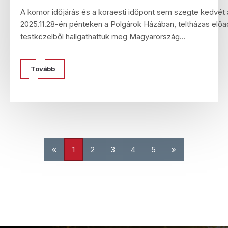
A komor időjárás és a koraesti időpont sem szegte kedvét 
2025.11.28-én pénteken a Polgárok Házában, teltházas előa
testközelből hallgathattuk meg Magyarország...
Tovább
1
2
3
4
5
Első oldal
Utolsó oldal