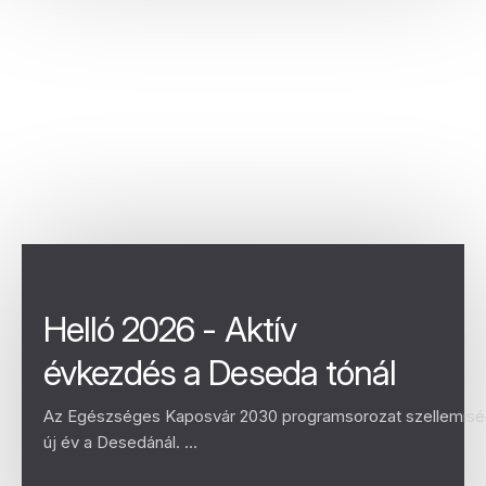
Helló 2026 - Aktív
évkezdés a Deseda tónál
Az Egészséges Kaposvár 2030 programsorozat szellemiség
új év a Desedánál. ...