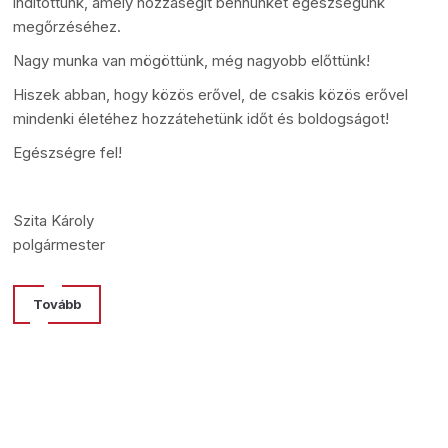
indítottunk, amely hozzásegít bennünket egészségünk
megőrzéséhez.
Nagy munka van mögöttünk, még nagyobb előttünk!
Hiszek abban, hogy közös erővel, de csakis közös erővel
mindenki életéhez hozzátehetünk időt és boldogságot!
Egészségre fel!
Szita Károly
polgármester
Tovább