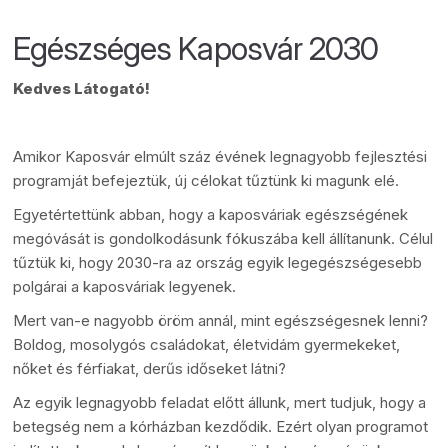
Egészséges Kaposvár 2030
Kedves Látogató!
Amikor Kaposvár elmúlt száz évének legnagyobb fejlesztési
programját befejeztük, új célokat tűztünk ki magunk elé.
Egyetértettünk abban, hogy a kaposváriak egészségének
megóvását is gondolkodásunk fókuszába kell állítanunk. Célul
tűztük ki, hogy 2030-ra az ország egyik legegészségesebb
polgárai a kaposváriak legyenek.
Mert van-e nagyobb öröm annál, mint egészségesnek lenni?
Boldog, mosolygós családokat, életvidám gyermekeket,
nőket és férfiakat, derűs időseket látni?
Az egyik legnagyobb feladat előtt állunk, mert tudjuk, hogy a
betegség nem a kórházban kezdődik. Ezért olyan programot