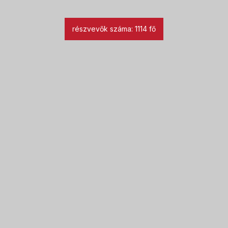
részvevők száma: 1114 fő
26
márc
Szűrőkamion Kaposváron –
több mint 50 féle ingyenes
vizsgálattal