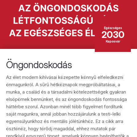
Egészséges
2030
Kaposvár
Öngondoskodás
Az élet modern kihívásai közepette könnyű elfeledkezni
önmagunkról. A sűrű hétköznapok megpróbáltatásai, a
munka, a család és a társadalmi kötelezettségek gyakran
elsöpörnek bennünket, és az öngondoskodás fontossága
háttérbe szorul. Azonban minél több figyelmet fordítunk
saját magunkra, annál jobban hozzájárulunk a testi-lelki
egyensúlyunkhoz és mentális jólétünkhöz. Ez a cikk arra
ösztönöz, hogy törődj magaddal, ehhez mutatok pár
rendkívül egyszerű tippet, amelyek könnyen beépíthetők a