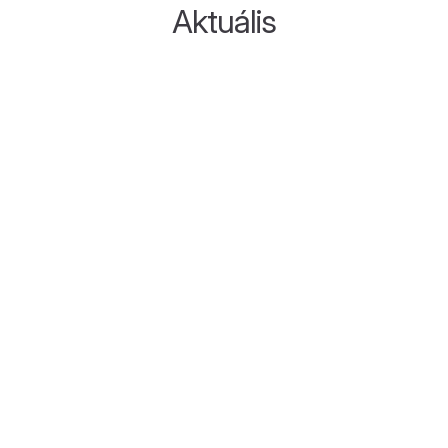
Aktuális
Szűrőkamion
Kaposváron – több mint
50 féle ingyenes
vizsgálattal
Ingyenes, átfogó
egészségügyi szűrőprogram
érkezik Kaposvárra 2026.
március 26-án. A program leh...
Tovább