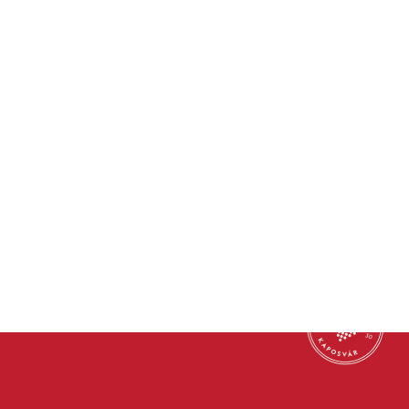
Helló 2026 - Aktív
évkezdés a Deseda
tónál
Az Egészséges Kaposvár
2030 programsorozat
szellemiségéhez méltóan
indult az új év a Desedánál. ...
Tovább