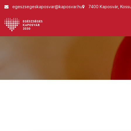
egeszsegeskaposvar@kaposvar.hu
7400 Kaposvár, Kossut