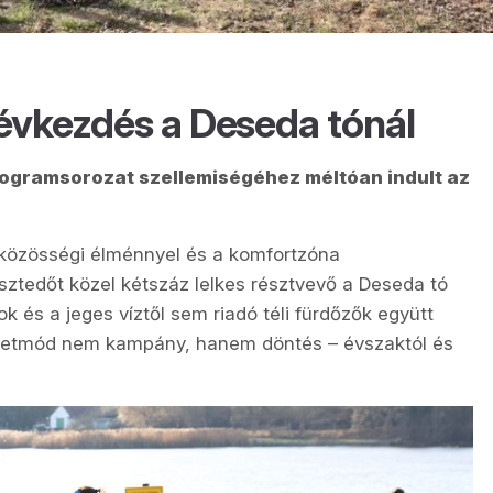
 évkezdés a Deseda tónál
gramsorozat szellemiségéhez méltóan indult az
közösségi élménnyel és a komfortzóna
sztedőt közel kétszáz lelkes résztvevő a Deseda tó
ok és a jeges víztől sem riadó téli fürdőzők együtt
életmód nem kampány, hanem döntés – évszaktól és