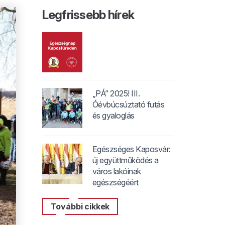
Legfrissebb hírek
„PÁ” 2025! III.
Óévbúcsúztató futás
és gyaloglás
Egészséges Kaposvár:
új együttműködés a
város lakóinak
egészségéért
További cikkek