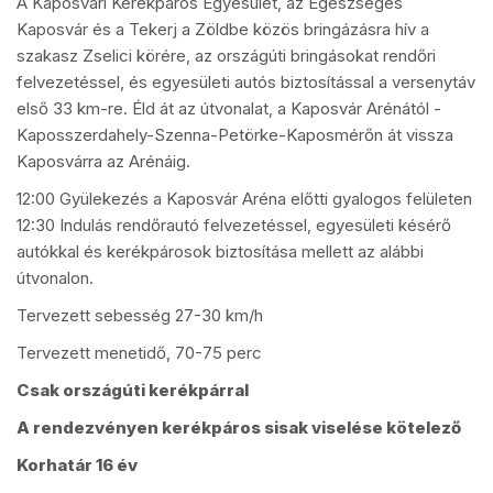
A Kaposvári Kerékpáros Egyesület, az Egészséges
Kaposvár és a Tekerj a Zöldbe közös bringázásra hív a
szakasz Zselici körére, az országúti bringásokat rendőri
felvezetéssel, és egyesületi autós biztosítással a versenytáv
első 33 km-re. Éld át az útvonalat, a Kaposvár Arénától -
Kaposszerdahely-Szenna-Petörke-Kaposmérőn át vissza
Kaposvárra az Arénáig.
12:00 Gyülekezés a Kaposvár Aréna előtti gyalogos felületen
12:30 Indulás rendőrautó felvezetéssel, egyesületi késérő
autókkal és kerékpárosok biztosítása mellett az alábbi
útvonalon.
Tervezett sebesség 27-30 km/h
Tervezett menetidő, 70-75 perc
Csak országúti kerékpárral
A rendezvényen kerékpáros sisak viselése kötelező
Korhatár 16 év