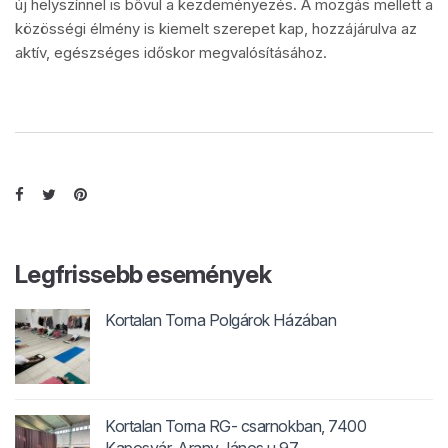
új helyszínnel is bővül a kezdeményezés. A mozgás mellett a
közösségi élmény is kiemelt szerepet kap, hozzájárulva az
aktív, egészséges időskor megvalósításához.
Legfrissebb események
Kortalan Torna Polgárok Házában
Kortalan Torna RG- csarnokban, 7400