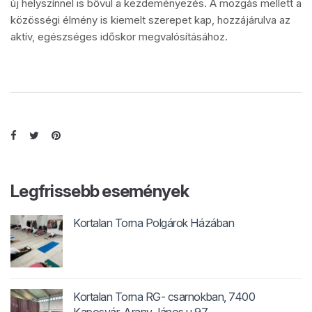
új helyszínnel is bővül a kezdeményezés. A mozgás mellett a
közösségi élmény is kiemelt szerepet kap, hozzájárulva az
aktív, egészséges időskor megvalósításához.
Legfrissebb események
Kortalan Torna Polgárok Házában
Kortalan Torna RG- csarnokban, 7400