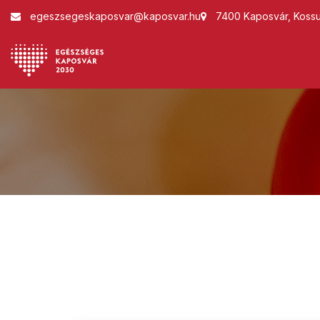
egeszsegeskaposvar@kaposvar.hu
7400 Kaposvár, Kossut