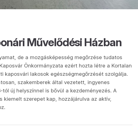
ponári Művelődési Házban
olyamat, de a mozgásképesség megőrzése tudatos
Kaposvár Önkormányzata ezért hozta létre a Kortalan
tti kaposvári lakosok egészségmegőrzését szolgálja.
tosan, szakemberek által vezetett, ingyenes
6-tól új helyszínnel is bővül a kezdeményezés. A
 kiemelt szerepet kap, hozzájárulva az aktív,
z.