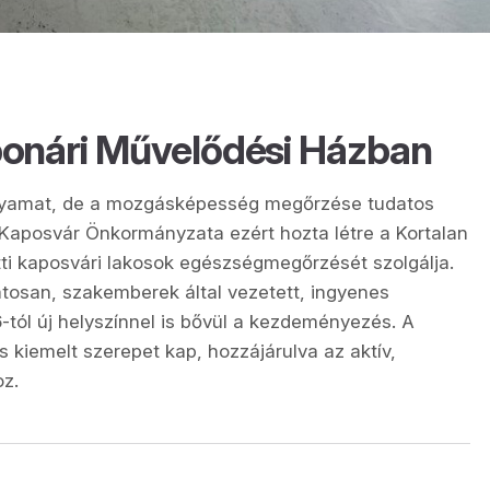
ponári Művelődési Házban
olyamat, de a mozgásképesség megőrzése tudatos
Kaposvár Önkormányzata ezért hozta létre a Kortalan
tti kaposvári lakosok egészségmegőrzését szolgálja.
tosan, szakemberek által vezetett, ingyenes
6-tól új helyszínnel is bővül a kezdeményezés. A
 kiemelt szerepet kap, hozzájárulva az aktív,
z.