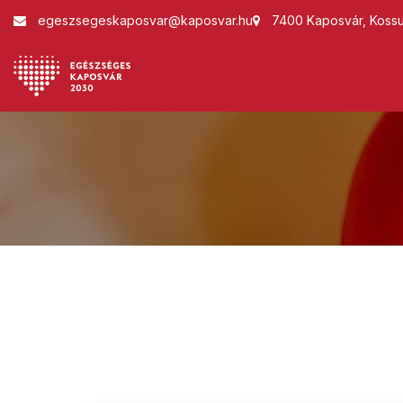
egeszsegeskaposvar@kaposvar.hu
7400 Kaposvár, Kossut