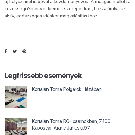
új helyszínnel is bővül a kezdeményezés. A mozgás mellett a
közösségi élmény is kiemelt szerepet kap, hozzájárulva az
aktív, egészséges időskor megvalósításához.
Legfrissebb események
Kortalan Torna Polgárok Házában
Kortalan Torna RG- csarnokban, 7400
Kaposvár, Arany János u.97.