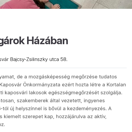
lgárok Házában
ár Bajcsy-Zsilinszky utca 58.
olyamat, de a mozgásképesség megőrzése tudatos
Kaposvár Önkormányzata ezért hozta létre a Kortalan
tti kaposvári lakosok egészségmegőrzését szolgálja.
tosan, szakemberek által vezetett, ingyenes
6-tól új helyszínnel is bővül a kezdeményezés. A
 kiemelt szerepet kap, hozzájárulva az aktív,
z.