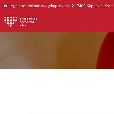
egeszsegeskaposvar@kaposvar.hu
7400 Kaposvár, Kossut