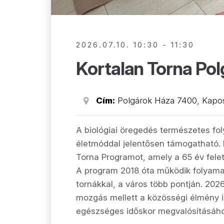
2026.07.10. 10:30 - 11:30
Kortalan Torna Po
Cím:
Polgárok Háza 7400, Kaposv
A biológiai öregedés természetes f
életmóddal jelentősen támogatható. 
Torna Programot, amely a 65 év fele
A program 2018 óta működik folyama
tornákkal, a város több pontján. 202
mozgás mellett a közösségi élmény is
egészséges időskor megvalósításáho