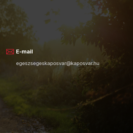
E-mail
egeszsegeskaposvar@kaposvar.hu