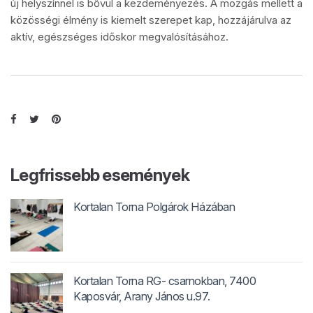
új helyszínnel is bővül a kezdeményezés. A mozgás mellett a
közösségi élmény is kiemelt szerepet kap, hozzájárulva az
aktív, egészséges időskor megvalósításához.
Legfrissebb események
Kortalan Torna Polgárok Házában
Kortalan Torna RG- csarnokban, 7400
Kaposvár, Arany János u.97.