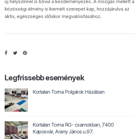
új helyszínnel is bővül a kezdeményezés. A mozgás mellett a
közösségi élmény is kiemelt szerepet kap, hozzájárulva az
aktív, egészséges időskor megvalósításához.
Legfrissebb események
Kortalan Torna Polgárok Házában
Kortalan Torna RG- csarnokban, 7400
Kaposvár, Arany János u.97.