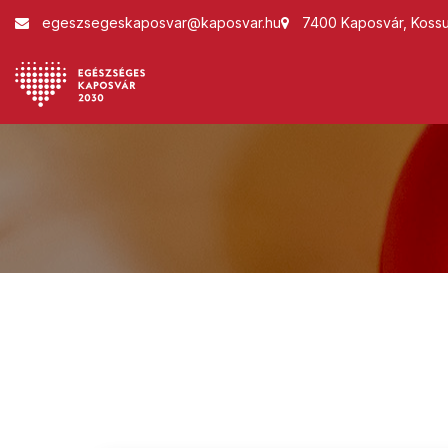
egeszsegeskaposvar@kaposvar.hu
7400 Kaposvár, Kossut