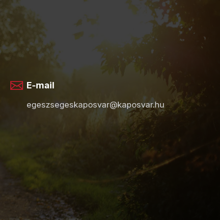
E-mail
egeszsegeskaposvar@kaposvar.hu