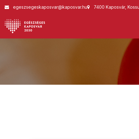
egeszsegeskaposvar@kaposvar.hu
7400 Kaposvár, Kossut