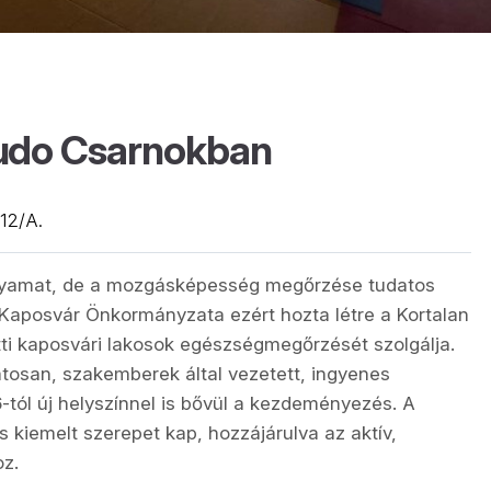
Judo Csarnokban
 12/A.
olyamat, de a mozgásképesség megőrzése tudatos
Kaposvár Önkormányzata ezért hozta létre a Kortalan
tti kaposvári lakosok egészségmegőrzését szolgálja.
tosan, szakemberek által vezetett, ingyenes
6-tól új helyszínnel is bővül a kezdeményezés. A
 kiemelt szerepet kap, hozzájárulva az aktív,
z.