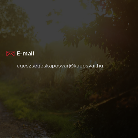
E-mail
egeszsegeskaposvar@kaposvar.hu